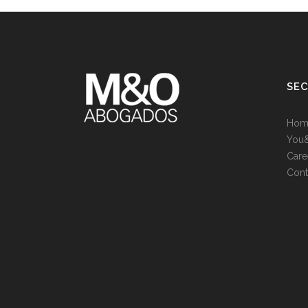
SE
Hom
You
Care
Cont