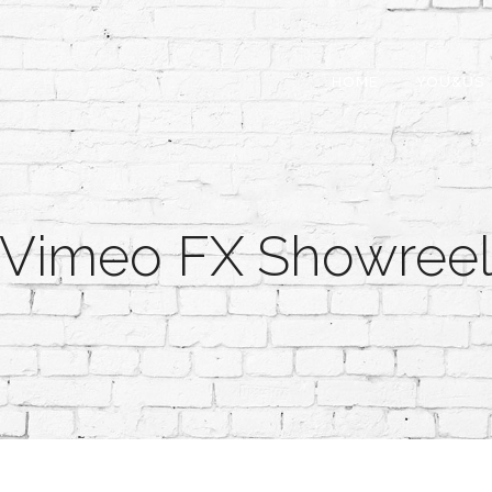
HOME
YOU&US
Vimeo FX Showree