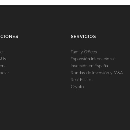
CCIONES
SERVICIOS
e
Family Offices
&Us
Expansión Internacional
ers
Inversión en España
actar
Rondas de Inversión y M&A
Real Estate
Crypto