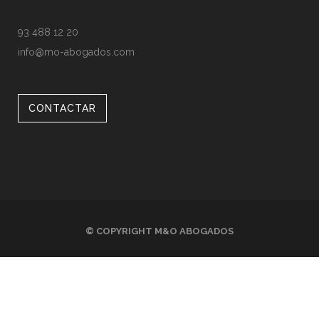
93 488 12 20
info@mo-abogados.com
CONTACTAR
© COPYRIGHT
M&O ABOGADOS
AVISO LEGAL
POLÍTICA DE PRIVACIDAD
POLÍTICA DE COOKIES