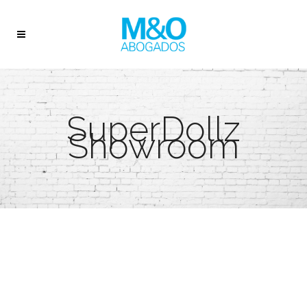
SuperDollz
Showroom